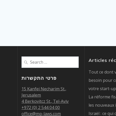
Search
Articles ré
for:
Tout ce dont 
פרטי התקשרות
besoin pour cr
votre start-up
15 Kanfei Necharim St.,
Jerusalem
La réforme fi
4 Berkovitcz St., Tel-Aviv
les nouveaux 
+972 (0) 2 544 04 00
Israël : ce qu
office@mp-laws.com