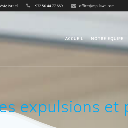
Aviv, Israel
+972 50 44 77 669
office@mp-laws.com
ACCUEIL
NOTRE EQUIPE
les expulsions et 