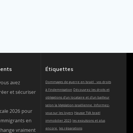
cents
Étiquettes
vous avez
Dommages de guerre en Israël : vos droits
à l’indemnisation
Découvrez les droits et
éer et sécuriser
obligations d'un locataire et d'un bailleur
selon la législation israélienne. Informez-
scale 2026 pour
vous sur les loyers
Hausse TVA Israël
immigrants en
immobilier 2025
les expulsions et plus
encore.
les réparations
i change vraiment