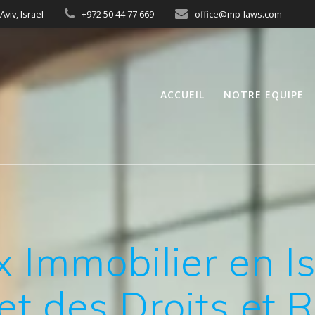
Aviv, Israel
+972 50 44 77 669
office@mp-laws.com
ACCUEIL
NOTRE EQUIPE
 Immobilier en Is
t des Droits et 