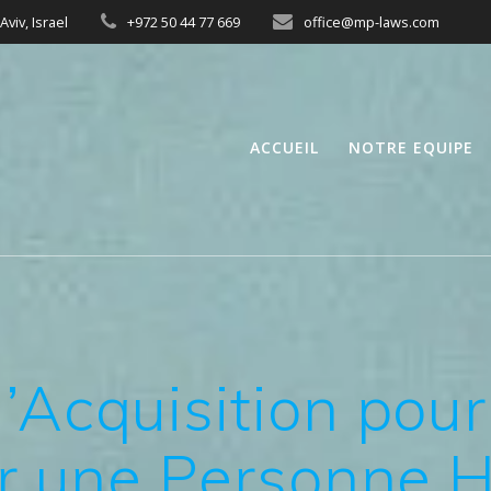
Aviv, Israel
+972 50 44 77 669
office@mp-laws.com
ACCUEIL
NOTRE EQUIPE
’Acquisition pou
ar une Personne 