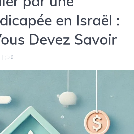
ier par une
icapée en Israël :
Vous Devez Savoir
|
0